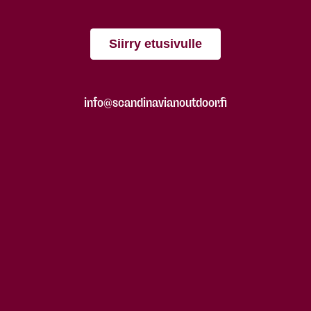
Siirry etusivulle
info@scandinavianoutdoor.fi