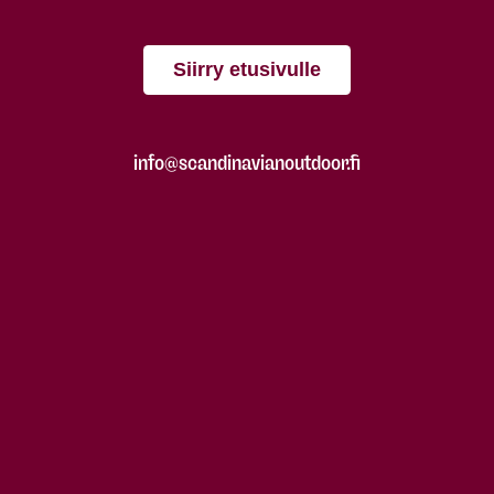
Siirry etusivulle
info@scandinavianoutdoor.fi