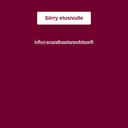
Siirry etusivulle
info@scandinavianoutdoor.fi