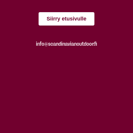
Siirry etusivulle
info@scandinavianoutdoor.fi