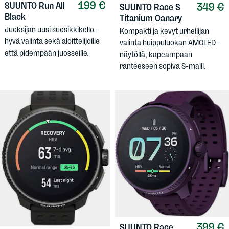
199 €
SUUNTO
Run All
349 €
SUUNTO
Race S
Black
Titanium Canary
Juoksijan uusi suosikkikello -
Kompakti ja kevyt urheilijan
hyvä valinta sekä aloittelijoille
valinta huippuluokan AMOLED-
että pidempään juosseille.
näytöllä, kapeampaan
ranteeseen sopiva S-malli.
399 €
SUUNTO
Race