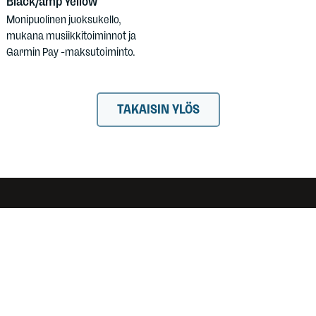
Black/amp Yellow
Monipuolinen juoksukello,
mukana musiikkitoiminnot ja
Garmin Pay -maksutoiminto.
TAKAISIN YLÖS
Asiakaspalvelu
info@scandinavianoutdoor.fi
Chat-palvelu
Arkisin klo 8–20