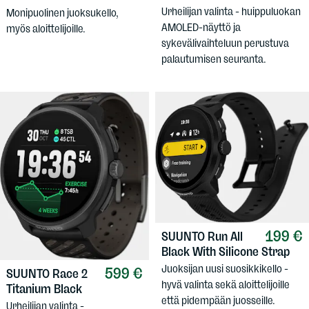
Urheilijan valinta - huippuluokan
Monipuolinen juoksukello,
AMOLED-näyttö ja
myös aloittelijoille.
sykevälivaihteluun perustuva
palautumisen seuranta.
199 €
SUUNTO
Run All
Black With Silicone Strap
Juoksijan uusi suosikkikello -
599 €
SUUNTO
Race 2
hyvä valinta sekä aloittelijoille
Titanium Black
että pidempään juosseille.
Urheilijan valinta -