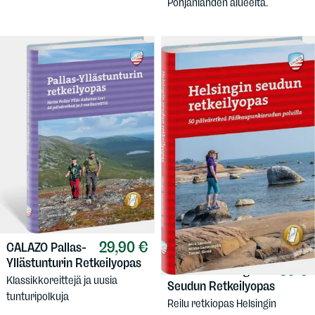
Pohjanlahden alueelta.
29,90 €
CALAZO
Pallas-
Yllästunturin Retkeilyopas
30 €
CALAZO
Helsingin
Klassikkoreittejä ja uusia
Seudun Retkeilyopas
tunturipolkuja
Reilu retkiopas Helsingin