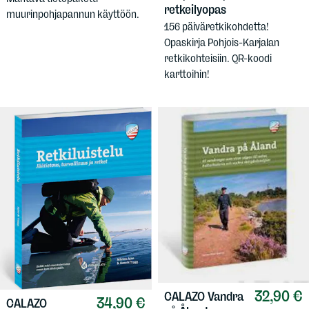
retkeilyopas
muurinpohjapannun käyttöön.
156 päiväretkikohdetta!
Opaskirja Pohjois-Karjalan
retkikohteisiin. QR-koodi
karttoihin!
32,90 €
CALAZO
Vandra
34,90 €
CALAZO