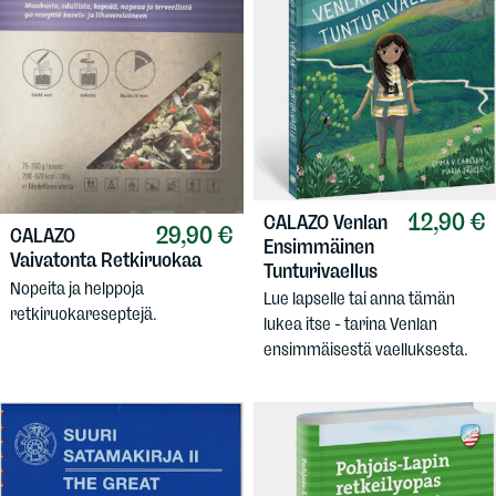
12,90 €
CALAZO
Venlan
29,90 €
CALAZO
Ensimmäinen
Vaivatonta Retkiruokaa
Tunturivaellus
Nopeita ja helppoja
Lue lapselle tai anna tämän
retkiruokareseptejä.
lukea itse - tarina Venlan
ensimmäisestä vaelluksesta.