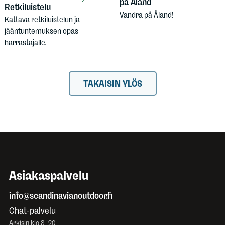
på Åland
Retkiluistelu
Vandra på Åland!
Kattava retkiluistelun ja
jääntuntemuksen opas
harrastajalle.
TAKAISIN YLÖS
Asiakaspalvelu
info@scandinavianoutdoor.fi
Chat-palvelu
Arkisin klo 8–20