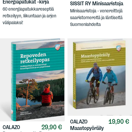
Energiapatukat -kirja
SISSIT RY
Minisaaristoja
60 energiapatukkareseptiä
Minisaaristoja - venereittejä
retkeilyyn, liikuntaan ja arjen
saaristomereltä ja läntiseltä
välipalaksi!
Suomenlahdelta
19,90 €
CALAZO
29,90 €
CALAZO
Maastopyöräily