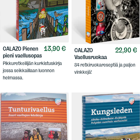
13,90 €
CALAZO
Pienen
22,90 €
CALAZO
pieni vaellusopas
Vaellusruokaa
Pikkuretkeilijän kurkistuskirja
84 retkiruokareseptiä ja paljon
jossa seikkaillaan luonnon
vinkkejä!
helmassa.