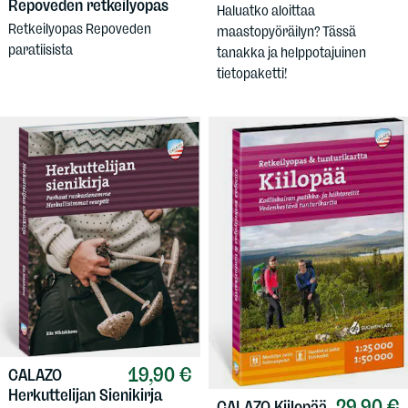
Repoveden retkeilyopas
Haluatko aloittaa
Retkeilyopas Repoveden
maastopyöräilyn? Tässä
paratiisista
tanakka ja helppotajuinen
tietopaketti!
19,90 €
CALAZO
Herkuttelijan Sienikirja
29,90 €
CALAZO
Kiilopää