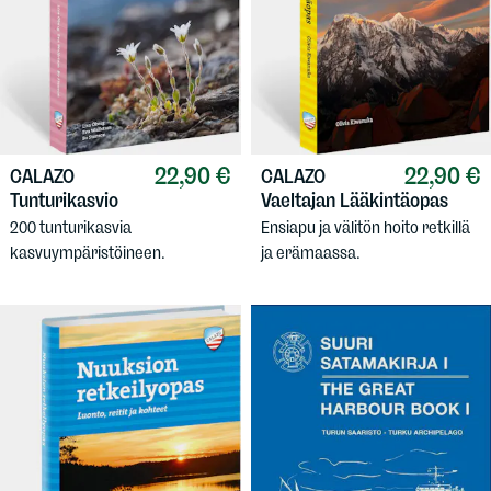
22,90 €
22,90 €
CALAZO
CALAZO
Tunturikasvio
Vaeltajan Lääkintäopas
200 tunturikasvia
Ensiapu ja välitön hoito retkillä
kasvuympäristöineen.
ja erämaassa.