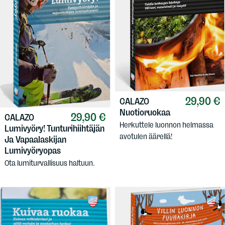
29,90 €
CALAZO
Nuotioruokaa
29,90 €
CALAZO
Herkuttele luonnon helmassa
Lumivyöry! Tunturihiihtäjän
avotulen äärellä!
Ja Vapaalaskijan
Lumivyöryopas
Ota lumiturvallisuus haltuun.