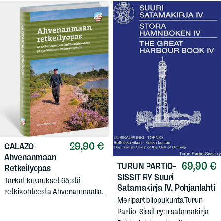
29,90 €
CALAZO
Ahvenanmaan
69,90 €
TURUN PARTIO-
Retkeilyopas
SISSIT RY
Suuri
Tarkat kuvaukset 65:stä
Satamakirja IV, Pohjanlahti
retkikohteesta Ahvenanmaalla.
Meripartiolippukunta Turun
Partio-Sissit ry:n satamakirja