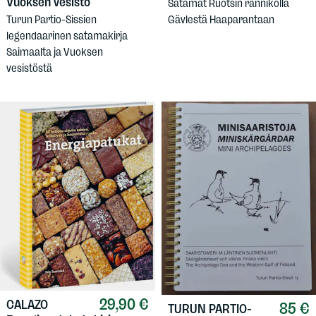
Vuoksen vesistö
Satamat Ruotsin rannikolla
Turun Partio-Sissien
Gävlestä Haaparantaan
legendaarinen satamakirja
Saimaalta ja Vuoksen
vesistöstä
29,90 €
CALAZO
85 €
TURUN PARTIO-