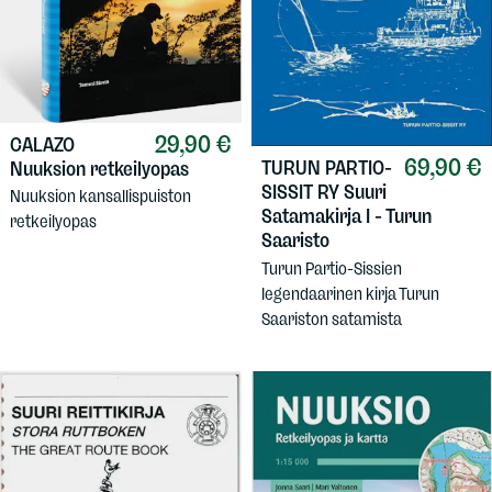
29,90 €
CALAZO
69,90 €
TURUN PARTIO-
Nuuksion retkeilyopas
SISSIT RY
Suuri
Nuuksion kansallispuiston
Satamakirja I - Turun
retkeilyopas
Saaristo
Turun Partio-Sissien
legendaarinen kirja Turun
Saariston satamista