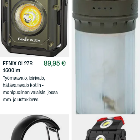
89,95 €
FENIX
CL27R
1600lm
59 €
FENIX
CL22R
Työmaavalo, leirivalo,
Kompakti led-lyhty, toiminta-
hätävaravalo kotiin -
aika pienimmällä
monipuolinen valaisin, jossa
lähivaloteholla lähes 200 tuntia.
mm. jalustakierre.