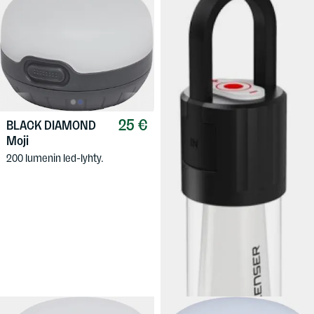
25 €
BLACK DIAMOND
Moji
200 lumenin led-lyhty.
89,90 €
LEDLENSER
ML6
Kätevä led-lyhty leiriin, telttaan,
tupaan, mökille.