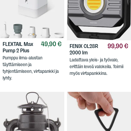
49,90 €
FLEXTAIL
Max
99,90 €
FENIX
CL28R
Pump 2 Plus
2000 lm
Pumppu ilma-alustan
Ladattava yleis- ja työvalo,
täyttämiseen ja
erittäin leveä valokeila. Toimii
tyhjentämiseen, virtapankki ja
myös virtapankkina.
lyhty.