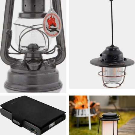
49 €
34,90 €
FEUERHAND
Baby
ROBENS
Suilven
Special 276 Sparkling Iron
Rechargeable Lantern
Laadukas myrskylyhty n. 20
Hauska pieni led-lyhty esim.
tunnin toiminta-ajalla.
teltan valaisuun.