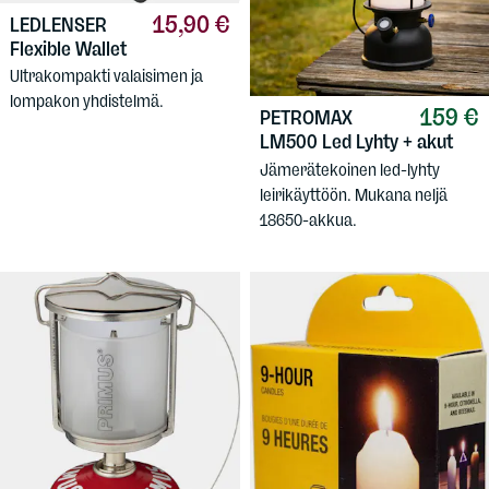
15,90 €
LEDLENSER
Flexible Wallet
Ultrakompakti valaisimen ja
lompakon yhdistelmä.
159 €
PETROMAX
LM500 Led Lyhty + akut
Jämerätekoinen led-lyhty
leirikäyttöön. Mukana neljä
18650-akkua.