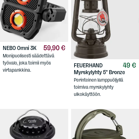
59,90 €
NEBO
Omni 3K
Monipuolisesti säädettävä
työvalo, joka toimii myös
49 €
FEUERHAND
virtapankkina.
Myrskylyhty 5" Bronze
Perinteinen lamppuöljyllä
toimiva myrskylyhty
ulkokäyttöön.