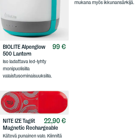
mukana myös ikkunansärkijä.
99 €
BIOLITE
Alpenglow
500 Lantern
Iso ladattava led-lyhty
monipuolisilla
valaistusominaisuuksilla.
22,90 €
NITE IZE
Taglit
Magnetic Rechargeable
Kätevä punainen valo. Kiinnitä