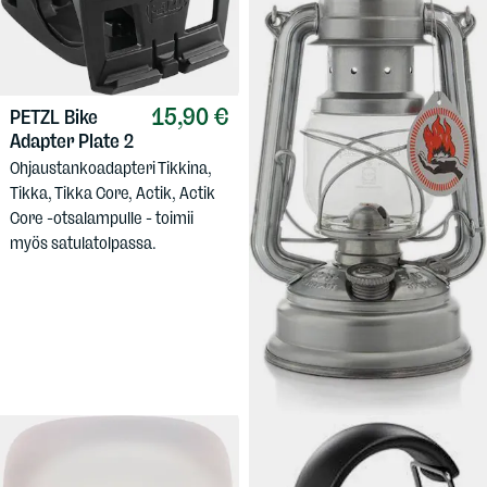
15,90 €
PETZL
Bike
Adapter Plate 2
Ohjaustankoadapteri Tikkina,
Tikka, Tikka Core, Actik, Actik
Core -otsalampulle - toimii
myös satulatolpassa.
36,90 €
FEUERHAND
Baby Special 276 Zinc
Perinteinen lamppuöljyllä
toimiva myrskylyhty
ulkokäyttöön.