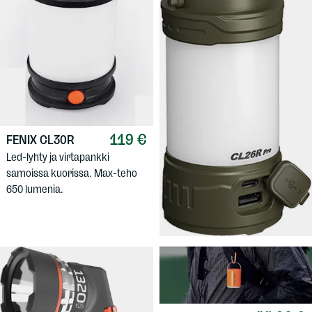
119 €
FENIX
CL30R
Led-lyhty ja virtapankki
89,90 €
FENIX
CL26R
samoissa kuorissa. Max-teho
Pro 650lm
650 lumenia.
Ladattava led-lyhty joka toimii
myös virtapankkina.