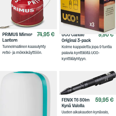
74,95 €
9,90 €
PRIMUS
Mimer
UCO
Candle
Lantern
Original 3-pack
Tunnelmallinen kaasulyhty
Kolme kappaletta jopa 9 tuntia
retki- ja mökkikäyttöön.
palavia kynttilöitä UCO-
kynttilälyhtyyn.
59,95 €
FENIX
T6 80lm
Kynä Valolla
Uuden aikakauden kynävalo,