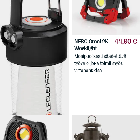
44,90 €
NEBO
Omni 2K
Worklight
Monipuolisesti säädettävä
työvalo, joka toimii myös
virtapankkina.
39,90 €
LEDLENSER
ML
4
Ladattava led-lyhty retkeilyyn,
mökille, autoremonttiin...