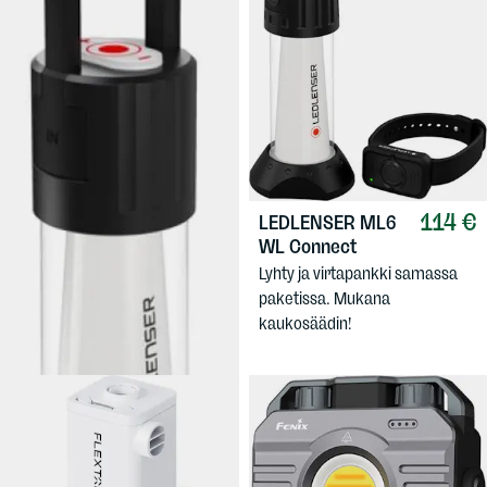
114 €
LEDLENSER
ML6
89,90 €
WL Connect
LEDLENSER
ML6 Warm Light
Lyhty ja virtapankki samassa
Led-lyhty joka toimii myös
paketissa. Mukana
virtapankkina.
kaukosäädin!