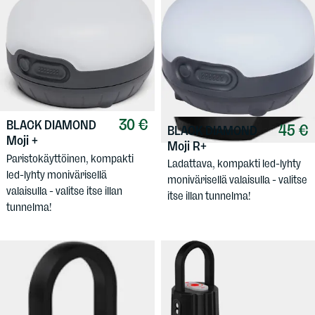
30 €
BLACK DIAMOND
45 €
BLACK DIAMOND
Moji +
Moji R+
Paristokäyttöinen, kompakti
Ladattava, kompakti led-lyhty
led-lyhty monivärisellä
monivärisellä valaisulla - valitse
valaisulla - valitse itse illan
itse illan tunnelma!
tunnelma!