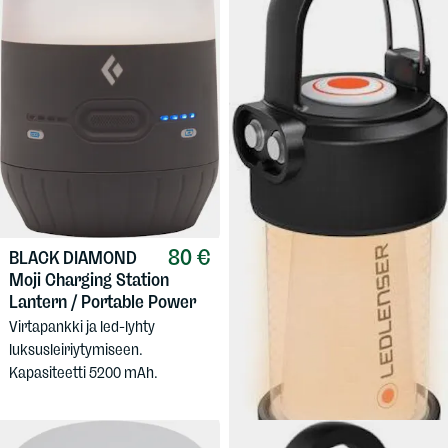
80 €
BLACK DIAMOND
39,90 €
LEDLENSER
Moji Charging Station
ML4 Lantern, Warm Light
Lantern / Portable Power
Lämpimänsävyisellä led-valolla
Virtapankki ja led-lyhty
varustettu ladattava lyhty.
luksusleiriytymiseen.
Kapasiteetti 5200 mAh.