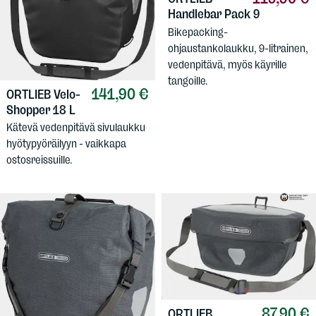
Handlebar Pack 9
Bikepacking-
ohjaustankolaukku, 9-litrainen,
vedenpitävä, myös käyrille
tangoille.
141,90 €
ORTLIEB
Velo-
Shopper 18 L
Kätevä vedenpitävä sivulaukku
hyötypyöräilyyn - vaikkapa
ostosreissuille.
87,90 €
ORTLIEB