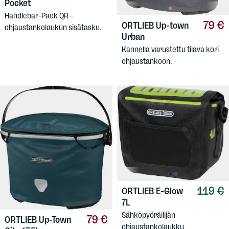
Pocket
Handlebar-Pack QR -
79 €
ORTLIEB
Up-town
ohjaustankolaukun sisätasku.
Urban
Kannella varustettu tilava kori
ohjaustankoon.
119 €
ORTLIEB
E-Glow
7L
Sähköpyöräilijän
79 €
ORTLIEB
Up-Town
ohjaustankolaukku