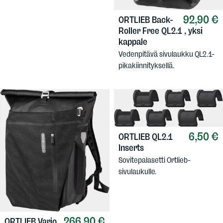
92,90 €
ORTLIEB
Back-
Roller Free QL2.1 , yksi
kappale
Vedenpitävä sivulaukku QL2.1-
pikakiinnityksellä.
6,50 €
ORTLIEB
QL2.1
Inserts
Sovitepalasetti Ortlieb-
sivulaukulle.
266,90 €
ORTLIEB
Vario