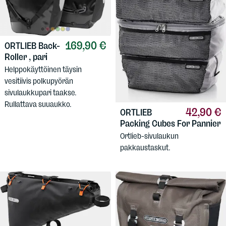
169,90 €
ORTLIEB
Back-
Roller , pari
Helppokäyttöinen täysin
vesitiivis polkupyörän
sivulaukkupari taakse.
Rullattava suuaukko.
42,90 €
ORTLIEB
Packing Cubes For Pannier
Ortlieb-sivulaukun
pakkaustaskut.