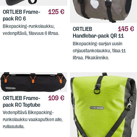
125 €
ORTLIEB
Frame-
pack RC 6
Bikepacking-runkolaukku,
145 €
ORTLIEB
vedenpitävä, tilavuus 6 litraa.
Handlebar-pack QR 11
Bikepacking-sarjan uusin
ohjaustankolaukku, tilaa 11
litraa. Pikakiinnike.
109 €
ORTLIEB
Frame-
pack RC Toptube
Vedenpitävä Bikepacking-
runkolaukku vaakaputken alle,
rullasululla.