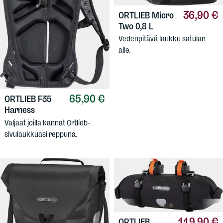
36,90 €
ORTLIEB
Micro
Two 0,8 L
Vedenpitävä laukku satulan
alle.
65,90 €
ORTLIEB
F35
Harness
Valjaat joilla kannat Ortlieb-
sivulaukkuasi reppuna.
119,90 €
ORTLIEB