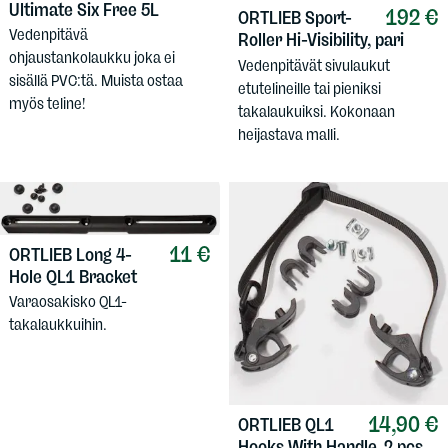
Ultimate Six Free 5L
192 €
ORTLIEB
Sport-
Vedenpitävä
Roller Hi-Visibility, pari
ohjaustankolaukku joka ei
Vedenpitävät sivulaukut
sisällä PVC:tä. Muista ostaa
etutelineille tai pieniksi
myös teline!
takalaukuiksi. Kokonaan
heijastava malli.
11 €
ORTLIEB
Long 4-
Hole QL1 Bracket
Varaosakisko QL1-
takalaukkuihin.
14,90 €
ORTLIEB
QL1
Hooks With Handle, 2 pcs.