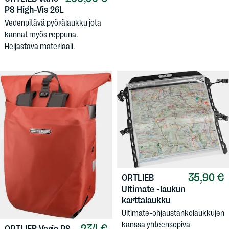
PS High-Vis 26L
Vedenpitävä pyörälaukku jota
kannat myös reppuna.
Heijastava materiaali.
35,90 €
ORTLIEB
Ultimate -laukun
karttalaukku
Ultimate-ohjaustankolaukkujen
kanssa yhteensopiva
234 €