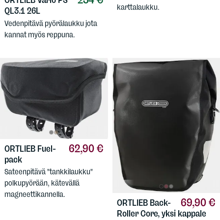
ORTLIEB
Vario PS
karttalaukku.
QL3.1 26L
Vedenpitävä pyörälaukku jota
kannat myös reppuna.
62,90 €
ORTLIEB
Fuel-
pack
Sateenpitävä "tankkilaukku"
polkupyörään, kätevällä
magneettikannella.
69,90 €
ORTLIEB
Back-
Roller Core, yksi kappale