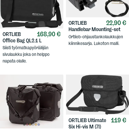
22,90 €
ORTLIEB
Handlebar Mounting-set
168,90 €
ORTLIEB
Ortlieb-ohjaustankolaukkujen
Office Bag QL2.1 L
kiinnikesarja. Lukoton malli.
Siisti työmatkapyöräilijän
sivulaukku joka on helppo
napata olalle.
119 €
ORTLIEB
Ultimate
Six Hi-vis M (7l)