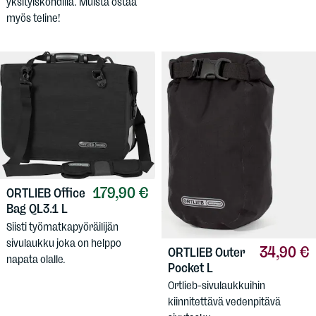
yksityiskohdilla. Muista ostaa
myös teline!
179,90 €
ORTLIEB
Office
Bag QL3.1 L
Siisti työmatkapyöräilijän
sivulaukku joka on helppo
34,90 €
ORTLIEB
Outer
napata olalle.
Pocket L
Ortlieb-sivulaukkuihin
kiinnitettävä vedenpitävä