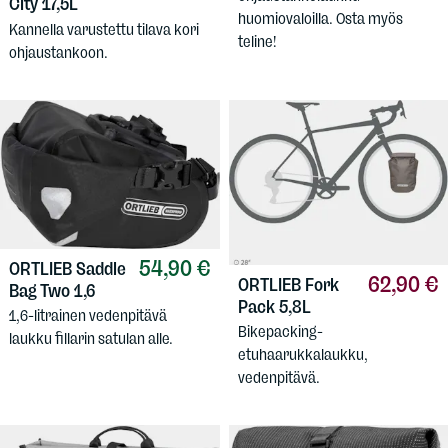
City 17,5L
huomiovaloilla. Osta myös
Kannella varustettu tilava kori
teline!
ohjaustankoon.
54,90 €
ORTLIEB
Saddle
62,90 €
ORTLIEB
Fork
Bag Two 1,6
Pack 5,8L
1,6-litrainen vedenpitävä
Bikepacking-
laukku fillarin satulan alle.
etuhaarukkalaukku,
vedenpitävä.