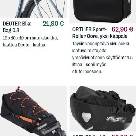
21,90 €
DEUTER
Bike
62,90 €
ORTLIEB
Sport-
Bag 0,8
Roller Core, yksi kappale
18 x 10 x 10 cm satulalaukku,
Täysin vedenpitävä sivulaukku
taattua Deuter-laatua.
laatuvalmistajalta
ympärivuotiseen käyttöön! 14,5
litraa - sopii myös
etutelineeseen.