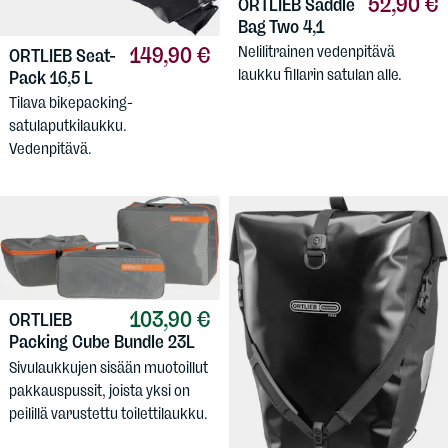
52,90 €
ORTLIEB
Saddle
Bag Two 4,1
Nelilitrainen vedenpitävä
149,90 €
ORTLIEB
Seat-
laukku fillarin satulan alle.
Pack 16,5 L
Tilava bikepacking-
satulaputkilaukku.
Vedenpitävä.
103,90 €
ORTLIEB
Packing Cube Bundle 23L
Sivulaukkujen sisään muotoillut
pakkauspussit, joista yksi on
peilillä varustettu toilettilaukku.