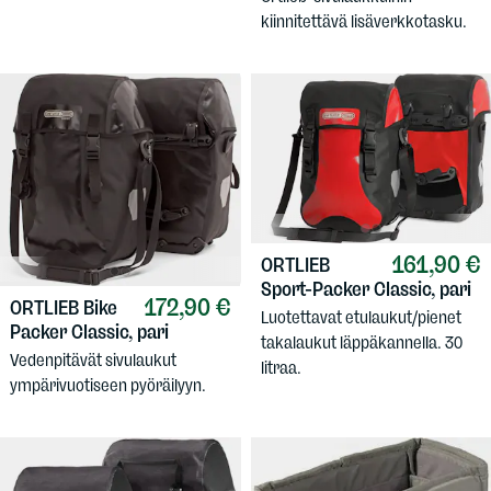
kiinnitettävä lisäverkkotasku.
161,90 €
ORTLIEB
Sport-Packer Classic, pari
172,90 €
ORTLIEB
Bike
Luotettavat etulaukut/pienet
Packer Classic, pari
takalaukut läppäkannella. 30
Vedenpitävät sivulaukut
litraa.
ympärivuotiseen pyöräilyyn.