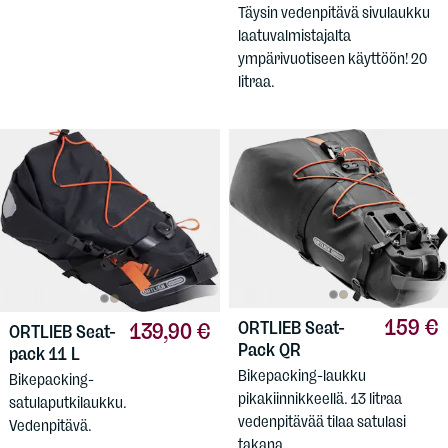
Täysin vedenpitävä sivulaukku
laatuvalmistajalta
ympärivuotiseen käyttöön! 20
litraa.
159 €
ORTLIEB
Seat-
139,90 €
ORTLIEB
Seat-
Pack QR
pack 11 L
Bikepacking-laukku
Bikepacking-
pikakiinnikkeellä. 13 litraa
satulaputkilaukku.
vedenpitävää tilaa satulasi
Vedenpitävä.
takana.