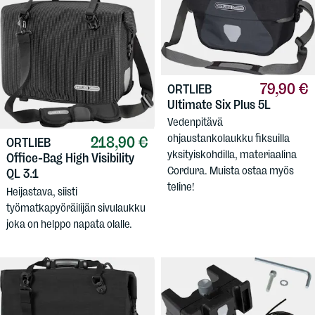
79,90 €
ORTLIEB
Ultimate Six Plus 5L
Vedenpitävä
ohjaustankolaukku fiksuilla
218,90 €
ORTLIEB
yksityiskohdilla, materiaalina
Office-Bag High Visibility
Cordura. Muista ostaa myös
QL 3.1
teline!
Heijastava, siisti
työmatkapyöräilijän sivulaukku
joka on helppo napata olalle.