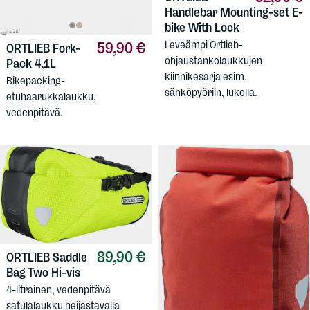
Handlebar Mounting-set E-
bike With Lock
Leveämpi Ortlieb-
59,90 €
ORTLIEB
Fork-
ohjaustankolaukkujen
Pack 4,1L
kiinnikesarja esim.
Bikepacking-
sähköpyöriin, lukolla.
etuhaarukkalaukku,
vedenpitävä.
89,90 €
ORTLIEB
Saddle
Bag Two Hi-vis
4-litrainen, vedenpitävä
satulalaukku heijastavalla