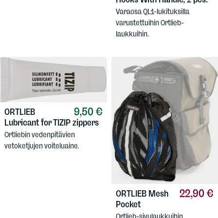
Varaosa QL1-lukituksilla
varustettuihin Ortlieb-
laukkuihin.
9,50 €
ORTLIEB
Lubricant for TIZIP zippers
Ortliebin vedenpitävien
vetoketjujen voiteluaine.
22,90 €
ORTLIEB
Mesh
Pocket
Ortlieb-sivulaukkuihin