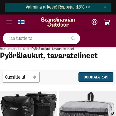
Valmiina arkeen! Reppuja -15% >>
Varusteet
Laukut
Pyörälaukut, tavaratelineet
Pyörälaukut, tavaratelineet
SUODATA
149