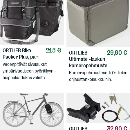
215 €
ORTLIEB
Bike
29,90 €
ORTLIEB
Packer Plus, pari
Ultimate -laukun
Vedenpitävät sivulaukut
kamerapehmuste
ympärivuotiseen pyöräilyyn -
Kamerapehmustesetti Ortliebin
huippulaadukas valinta.
ohjaustankolaukkuihin.
32,90 €
ORTLIEB