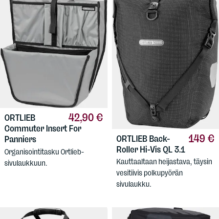
42,90 €
ORTLIEB
Commuter Insert For
149 €
ORTLIEB
Back-
Panniers
Roller Hi-Vis QL 3.1
Organisointitasku Ortlieb-
Kauttaaltaan heijastava, täysin
sivulaukkuun.
vesitiivis polkupyörän
sivulaukku.