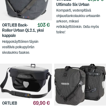
Ultimate Six Urban
Kompakti, vedenpitävä
ohjaustankolaukku urbaaniin
arkeen, miksei
103 €
ORTLIEB
Back-
retkikäyttöönkin. Osta myös
Roller Urban QL2.1, yksi
teline!
kappale
Helppokäyttöinen täysin
vesitiivis polkupyörän
sivulaukku taakse.
69,90 €
ORTLIEB