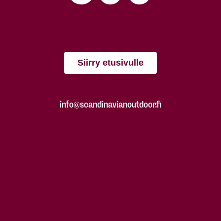
Siirry etusivulle
info@scandinavianoutdoor.fi