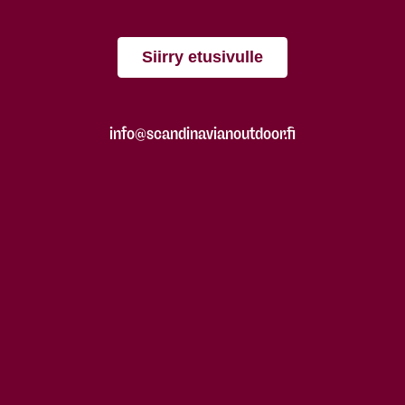
Siirry etusivulle
info@scandinavianoutdoor.fi