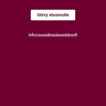
Siirry etusivulle
info@scandinavianoutdoor.fi