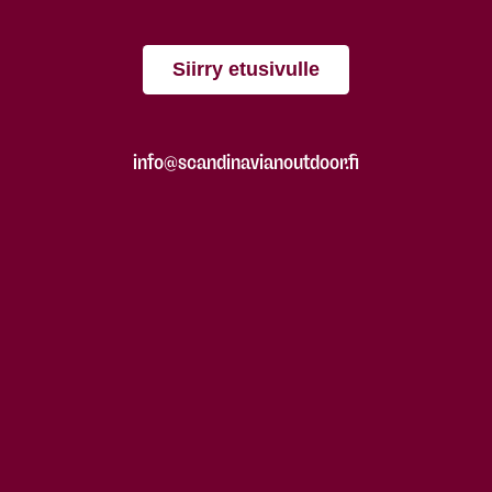
Siirry etusivulle
info@scandinavianoutdoor.fi