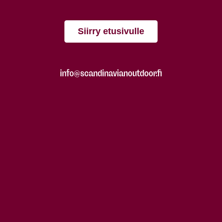
Siirry etusivulle
info@scandinavianoutdoor.fi