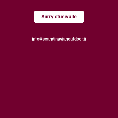
Siirry etusivulle
info@scandinavianoutdoor.fi