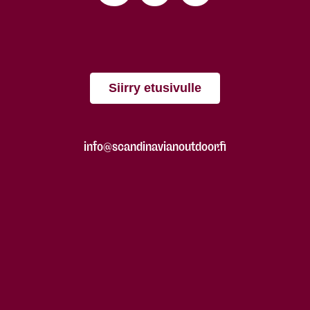
Siirry etusivulle
info@scandinavianoutdoor.fi