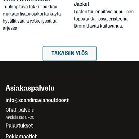
Jacket
Tuulenpitävä takki - pakkaa
Lasten tuulenpitävä hupullinen
mukaan lisäsuojaksi tai käytä
toppatakki, jossa eristeenä
hyvällä säällä retkeilyssä tai
lämmittävää kuituvanua.
arjessa.
TAKAISIN YLÖS
Asiakaspalvelu
info@scandinavianoutdoor.fi
Chat-palvelu
Arkisin klo 8–20
Palautukset
Reklamaatiot