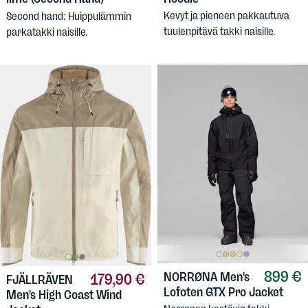
Kevyt ja pieneen pakkautuva
Second hand: Huippulämmin
tuulenpitävä takki naisille.
parkatakki naisille.
899 €
NORRØNA
Men's
179,90 €
FJÄLLRÄVEN
Lofoten GTX Pro Jacket
Men's High Coast Wind