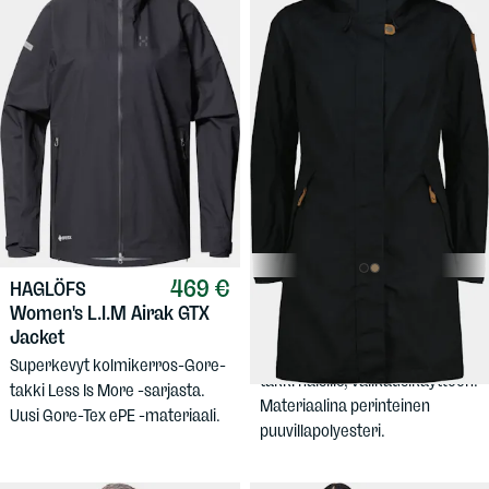
469 €
HAGLÖFS
249,90 €
SASTA
Women's L.I.M Airak GTX
Women's Kajo Parka
Jacket
Näyttävä, hengittävä ja kestävä
Superkevyt kolmikerros-Gore-
takki naisille, välikausikäyttöön.
takki Less Is More -sarjasta.
Materiaalina perinteinen
Uusi Gore-Tex ePE -materiaali.
puuvillapolyesteri.