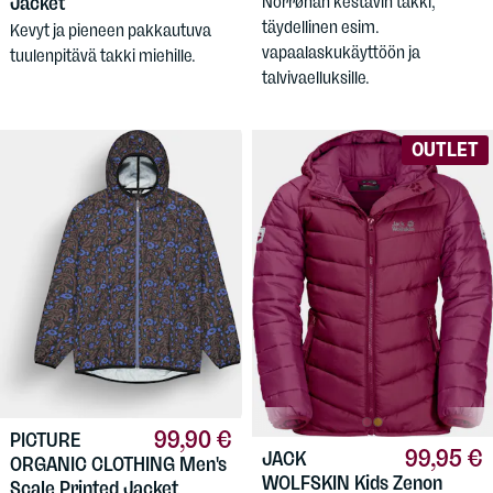
Jacket
Norrønan kestävin takki,
täydellinen esim.
Kevyt ja pieneen pakkautuva
vapaalaskukäyttöön ja
tuulenpitävä takki miehille.
talvivaelluksille.
OUTLET
99,90 €
PICTURE
99,95 €
JACK
ORGANIC CLOTHING
Men's
WOLFSKIN
Kids Zenon
Scale Printed Jacket