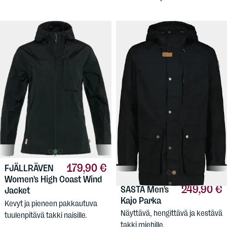
179,90 €
FJÄLLRÄVEN
Women's High Coast Wind
249,90 €
SASTA
Men's
Jacket
Kajo Parka
Kevyt ja pieneen pakkautuva
Näyttävä, hengittävä ja kestävä
tuulenpitävä takki naisille.
takki miehille,