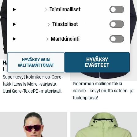
Toiminnalliset
Tilastolliset
Markkinointi
HYVÄKSY
HYVÄKSY VAIN
469 €
119,90 €
HAGLÖFS
Men's
HELLY
EVÄSTEET
VÄLTTÄMÄTTÖMÄT
L.I.M Airak GTX Jacket
HANSEN
Women's Long
Belfast Jacket
Superkevyt kolmikerros-Gore-
Pidemmän mallinen takki
takki Less Is More -sarjasta.
naisille - kevyt mutta sateen- ja
Uusi Gore-Tex ePE -materiaali.
tuulenpitävä!