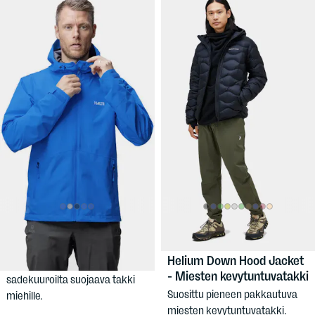
109 €
279,90 €
HALTI
Mens Forter
PEAK
Dx Jacket
PERFORMANCE
Men's
Helium Down Hood Jacket
Kevyt, tuulenpitävä ja
- Miesten kevytuntuvatakki
sadekuuroilta suojaava takki
Suosittu pieneen pakkautuva
miehille.
miesten kevytuntuvatakki.