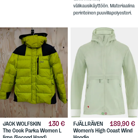
välikausikäyttöön. Materiaalina
perinteinen puuvillapolyesteri.
189,90 €
130 €
FJÄLLRÄVEN
JACK WOLFSKIN
Women's High Coast Wind
The Cook Parka Women L
Hoodie
lime (Second Hand)