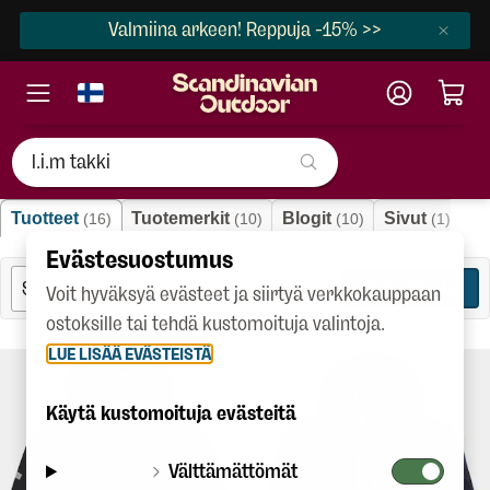
Valmiina arkeen! Reppuja -15% >>
"l.i.m takki"
Tuotteet
Tuotemerkit
Blogit
Sivut
(16)
(10)
(10)
(1)
Evästesuostumus
SUODATA
16
Voit hyväksyä evästeet ja siirtyä verkkokauppaan
ostoksille tai tehdä kustomoituja valintoja.
LUE LISÄÄ EVÄSTEISTÄ
Käytä kustomoituja evästeitä
Välttämättömät