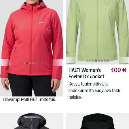
109 €
HALTI
Women's
109 €
HALTI
Women's
Forter Dx Jacket
Forter + Dx Jacket
Kevyt, tuulenpitävä ja
Kevyt, tuulenpitävä ja
sadekuuroilta suojaava takki
sadekuuroilta suojaava takki.
naisille.
Tilavampi Halti Plus -mitoitus.