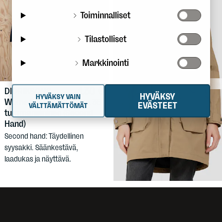
Toiminnalliset
Tilastolliset
Markkinointi
130 €
DIDRIKSONS
HYVÄKSY
HYVÄKSY VAIN
119,90 €
DIDRIKSONS
Women's Thelma Parka 36
EVÄSTEET
VÄLTTÄMÄTTÖMÄT
Women's Thelma 10 Parka
tummansininen (Second
Hand)
Suosittu naisten vedenpitävä
parkatakki. Myös isot koot.
Second hand: Täydellinen
syysakki. Säänkestävä,
laadukas ja näyttävä.