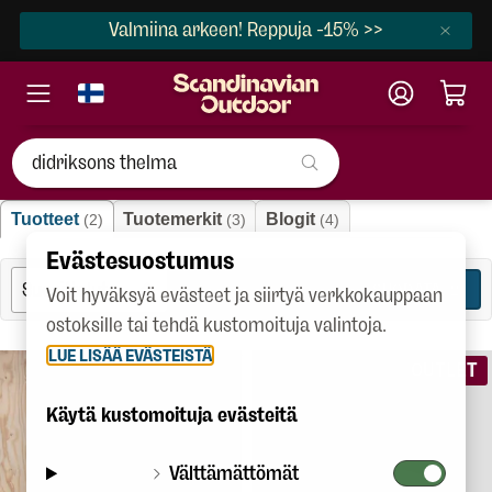
Valmiina arkeen! Reppuja -15% >>
"didriksons thelma"
Tuotteet
Tuotemerkit
Blogit
(2)
(3)
(4)
Evästesuostumus
SUODATA
2
Voit hyväksyä evästeet ja siirtyä verkkokauppaan
ostoksille tai tehdä kustomoituja valintoja.
LUE LISÄÄ EVÄSTEISTÄ
OUTLET
Käytä kustomoituja evästeitä
Välttämättömät