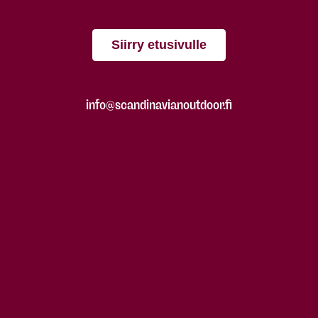
Siirry etusivulle
info@scandinavianoutdoor.fi