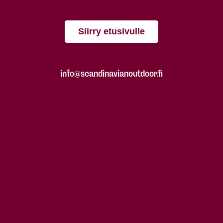
Siirry etusivulle
info@scandinavianoutdoor.fi