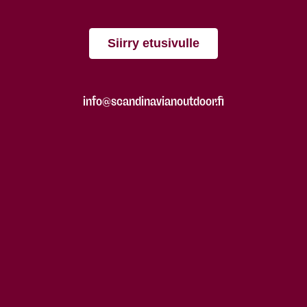
Siirry etusivulle
info@scandinavianoutdoor.fi