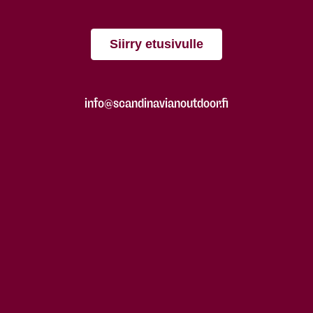
Siirry etusivulle
info@scandinavianoutdoor.fi