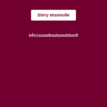
Siirry etusivulle
info@scandinavianoutdoor.fi