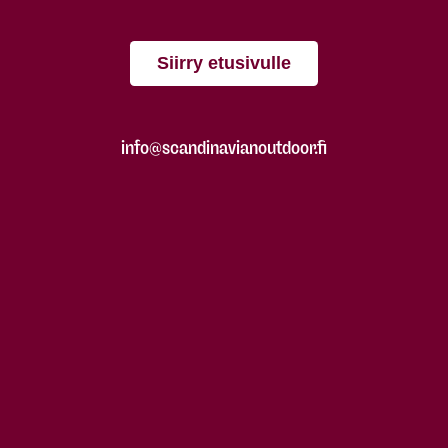
Siirry etusivulle
info@scandinavianoutdoor.fi