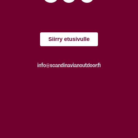
Siirry etusivulle
info@scandinavianoutdoor.fi