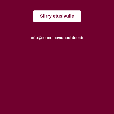
Siirry etusivulle
info@scandinavianoutdoor.fi