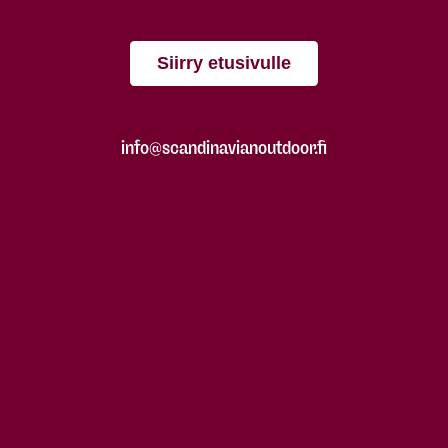
Siirry etusivulle
info@scandinavianoutdoor.fi