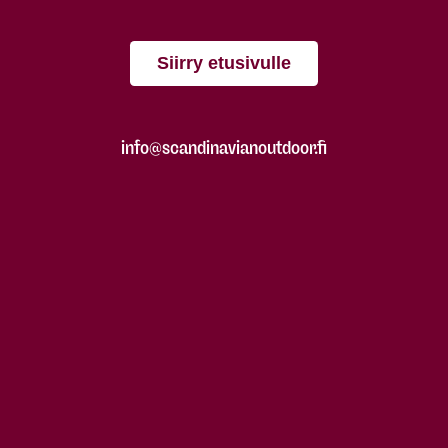
Siirry etusivulle
info@scandinavianoutdoor.fi