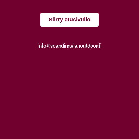
Siirry etusivulle
info@scandinavianoutdoor.fi