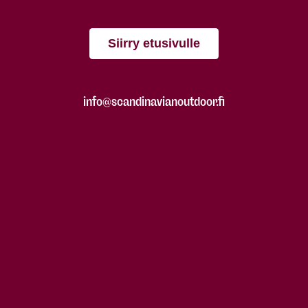
Siirry etusivulle
info@scandinavianoutdoor.fi