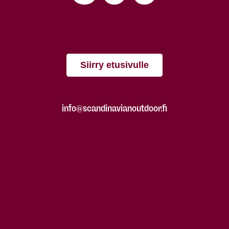
Siirry etusivulle
info@scandinavianoutdoor.fi