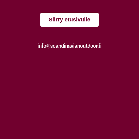
Siirry etusivulle
info@scandinavianoutdoor.fi