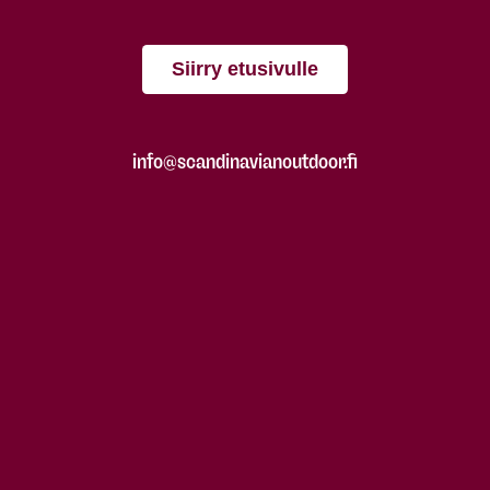
Siirry etusivulle
info@scandinavianoutdoor.fi