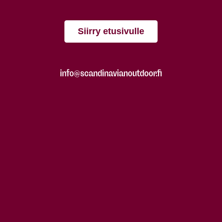
Siirry etusivulle
info@scandinavianoutdoor.fi