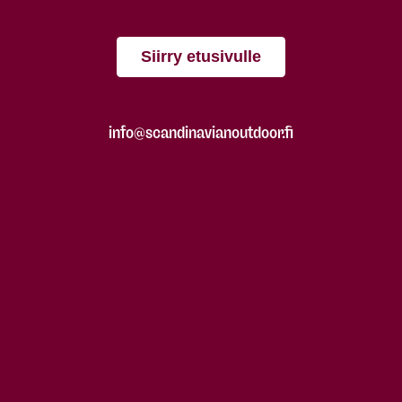
Siirry etusivulle
info@scandinavianoutdoor.fi