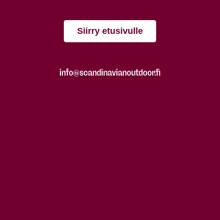
Siirry etusivulle
info@scandinavianoutdoor.fi