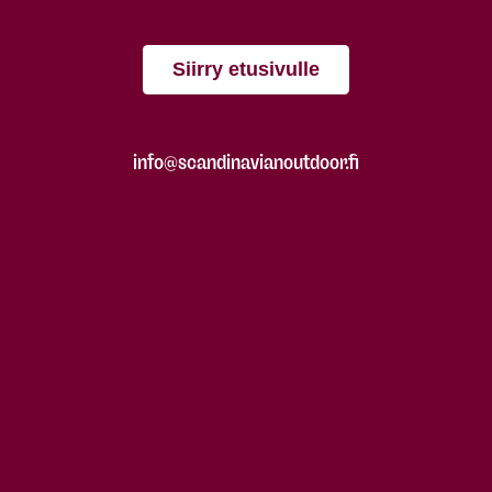
Siirry etusivulle
info@scandinavianoutdoor.fi