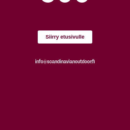
Siirry etusivulle
info@scandinavianoutdoor.fi