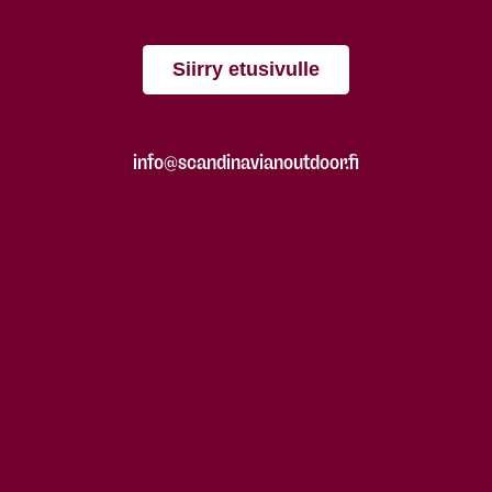
Siirry etusivulle
info@scandinavianoutdoor.fi