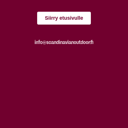
Siirry etusivulle
info@scandinavianoutdoor.fi