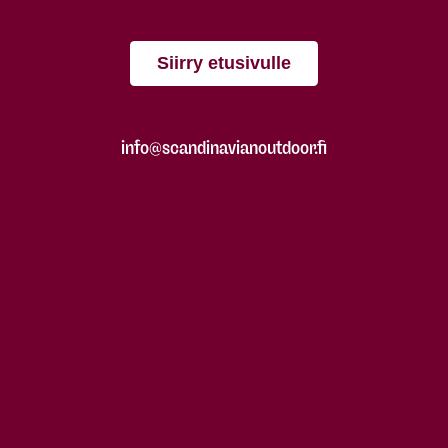
Siirry etusivulle
info@scandinavianoutdoor.fi