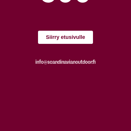
Siirry etusivulle
info@scandinavianoutdoor.fi