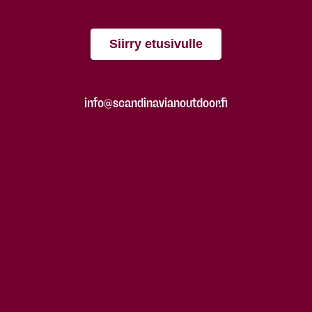
Siirry etusivulle
info@scandinavianoutdoor.fi