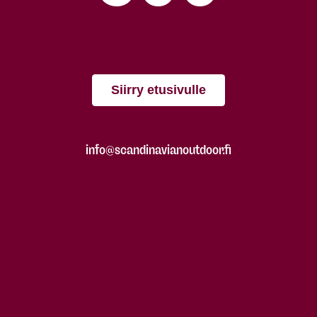
Siirry etusivulle
info@scandinavianoutdoor.fi