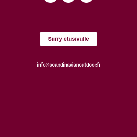
Siirry etusivulle
info@scandinavianoutdoor.fi