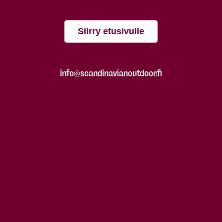
Siirry etusivulle
info@scandinavianoutdoor.fi