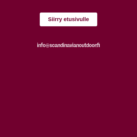
Siirry etusivulle
info@scandinavianoutdoor.fi