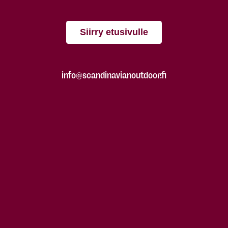
Siirry etusivulle
info@scandinavianoutdoor.fi