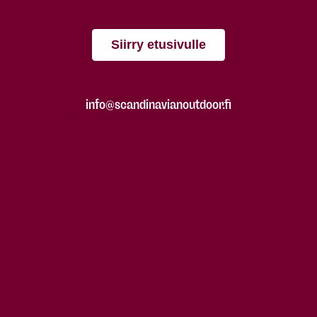
Siirry etusivulle
info@scandinavianoutdoor.fi