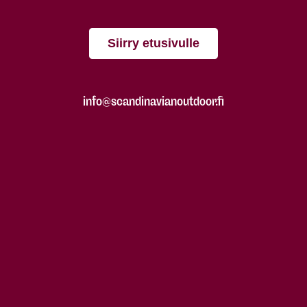
Siirry etusivulle
info@scandinavianoutdoor.fi