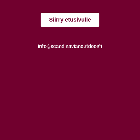
Siirry etusivulle
info@scandinavianoutdoor.fi